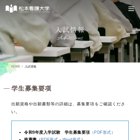
入試情報
Admissions
HOME
入試情報
学生募集要項
出願資格や出願書類等の詳細は、募集要項をご確認くださ
い。
令和9年度入学試験 学生募集要項
（PDF形式）
推薦書
（
PDF形式
・
Word形式
）