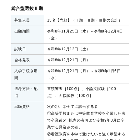
総合型選抜Ⅱ期
募集人員
15名【専願】（Ⅰ期・Ⅱ期・Ⅲ期の合計）
出願期間
令和8年11月25日（水）～令和8年12月4日
（金）
試験日
令和8年12月12日（土）
合格発表
令和8年12月21日（月）
入学手続き期
令和8年12月21日（月）～令和9年1月6日
間
（水）
選考方法・配
書類審査［100点］、小論文試験［100
点
点］、面接試験［100点］
出願資格
次の①、②全てに該当する者
①高等学校または中等教育学校を卒業した者
で卒業後5年以内の者および令和9年3月に卒
業する見込みの者。
②看護教育を本学で受けたいと強く希望する