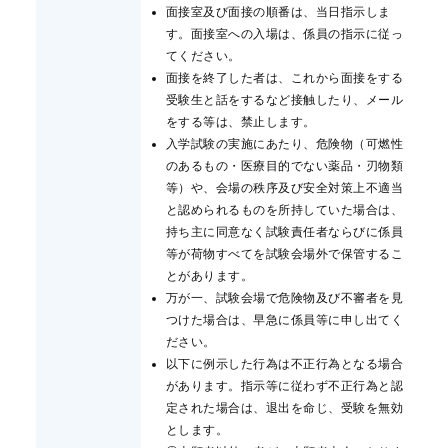
面接室及び面接の順番は、当日指示しま
す。面接室への入場は、係員の指示に従っ
てください。
面接を終了した者は、これから面接をする
受験生と話をするなど接触したり、メール
をする等は、禁止します。
入学試験の実施にあたり、危険物（可燃性
のあるもの・医療目的でない薬品・刃物類
等）や、会場の秩序及び安全対策上不適当
と認められるものを所持していた場合は、
持ち主に同意なく試験責任者ならびに係員
等が荷物すべてを試験会場外で保管するこ
とがあります。
万が一、試験会場で危険物及び不審者を見
つけた場合は、早急に係員等に申し出てく
ださい。
以下に例示した行為は不正行為となる場合
があります。指示等に従わず不正行為と認
定された場合は、退出を命じ、受験を無効
とします。