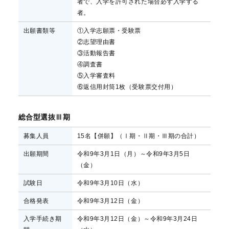
者で、入学を許可された場合必ず入学する
者。
出願書類等
①入学志願票・受験票
②志望理由書
③活動報告書
④調査書
⑤入学審査料
⑥返信用封筒1枚（受験票交付用）
総合型選抜Ⅲ期
募集人員
15名【併願】（Ⅰ期・Ⅱ期・Ⅲ期の合計）
出願期間
令和9年3月1日（月）～令和9年3月5日
（金）
試験日
令和9年3月10日（水）
合格発表
令和9年3月12日（金）
入学手続き期
令和9年3月12日（金）～令和9年3月24日