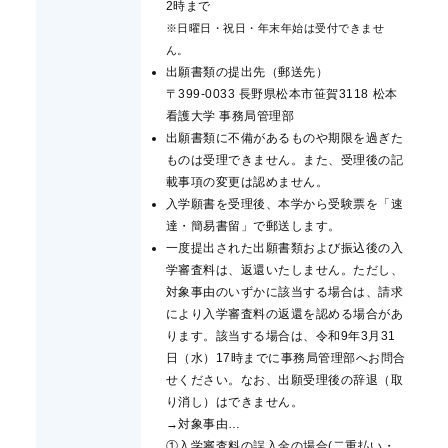
2時まで
※日曜日・祝日・年末年始は受付できませ
ん。
出願書類の提出先（郵送先）
〒399-0033 長野県松本市笹賀3118 松本
看護大学 事務局管理部
出願書類に不備があるものや期限を過ぎた
ものは受理できません。また、受理後の記
載事項の変更は認めません。
入学願書を受理後、本学から受験票を「速
達・簡易書留」で郵送します。
一度提出された出願書類および振込後の入
学審査料は、返還いたしません。ただし、
対象事由のいずかに該当する場合は、請求
により入学審査料の返還を認める場合があ
ります。該当する場合は、令和9年3月31
日（水）17時までに事務局管理部へお問合
せください。なお、出願受理後の辞退（取
り消し）はできません。
→対象事由…
①入学審査料の誤入金の場合(二重払い・