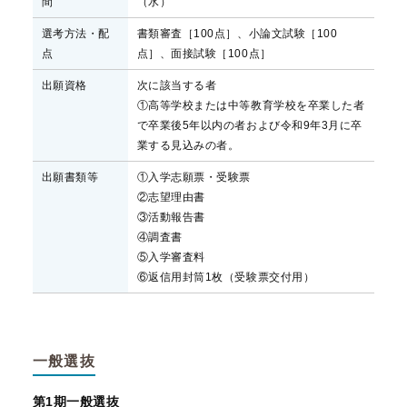
間
（水）
選考方法・配
書類審査［100点］、小論文試験［100
点
点］、面接試験［100点］
出願資格
次に該当する者
①高等学校または中等教育学校を卒業した者
で卒業後5年以内の者および令和9年3月に卒
業する見込みの者。
出願書類等
①入学志願票・受験票
②志望理由書
③活動報告書
④調査書
⑤入学審査料
⑥返信用封筒1枚（受験票交付用）
一般選抜
第1期一般選抜