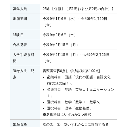
募集人員
25名【併願】（第1期および第2期の合計）】
出願期間
令和9年1月6日（水）～令和9年1月29日
（金）
試験日
令和9年2月6日（土）
合格発表
令和9年2月15日（月）
入学手続き期
令和9年2月15日（月）～令和9年2月26日
間
（金）
選考方法・配
書類審査[50点]、学力試験[各100点]
点
必須科目：国語「現代の国語・言語文化
(古文漢文除く)」
必須科目：英語「英語コミュニケーション
Ⅰ」
選択科目：数学「数学Ⅰ・数学A」
選択科目：理科「生物基礎」
※選択科目はいずれか1つ選択
出願資格
次の①、②、③いずれか1つに該当する者