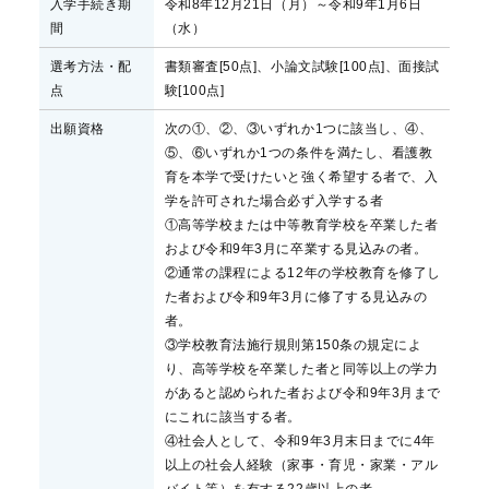
入学手続き期
令和8年12月21日（月）～令和9年1月6日
間
（水）
選考方法・配
書類審査[50点]、小論文試験[100点]、面接試
点
験[100点]
出願資格
次の①、②、③いずれか1つに該当し、④、
⑤、⑥いずれか1つの条件を満たし、看護教
育を本学で受けたいと強く希望する者で、入
学を許可された場合必ず入学する者
①高等学校または中等教育学校を卒業した者
および令和9年3月に卒業する見込みの者。
②通常の課程による12年の学校教育を修了し
た者および令和9年3月に修了する見込みの
者。
③学校教育法施行規則第150条の規定によ
り、高等学校を卒業した者と同等以上の学力
があると認められた者および令和9年3月まで
にこれに該当する者。
④社会人として、令和9年3月末日までに4年
以上の社会人経験（家事・育児・家業・アル