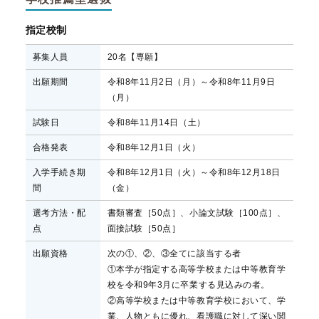
指定校制
募集人員
20名【専願】
出願期間
令和8年11月2日（月）～令和8年11月9日
（月）
試験日
令和8年11月14日（土）
合格発表
令和8年12月1日（火）
入学手続き期
令和8年12月1日（火）～令和8年12月18日
間
（金）
選考方法・配
書類審査［50点］、小論文試験［100点］、
点
面接試験［50点］
出願資格
次の①、②、③全てに該当する者
①本学が指定する高等学校または中等教育学
校を令和9年3月に卒業する見込みの者。
②高等学校または中等教育学校において、学
業、人物ともに優れ、看護職に対して深い関