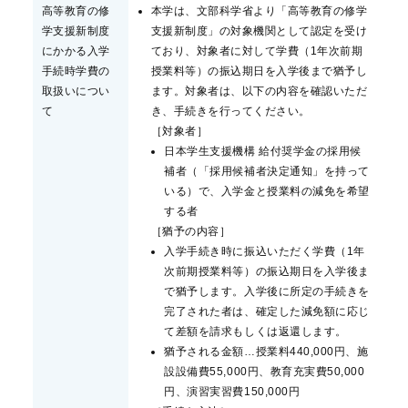
高等教育の修
本学は、文部科学省より「高等教育の修学
学支援新制度
支援新制度」の対象機関として認定を受け
にかかる入学
ており、対象者に対して学費（1年次前期
手続時学費の
授業料等）の振込期日を入学後まで猶予し
取扱いについ
ます。対象者は、以下の内容を確認いただ
て
き、手続きを行ってください。
［対象者］
日本学生支援機構 給付奨学金の採用候
補者（「採用候補者決定通知」を持って
いる）で、入学金と授業料の減免を希望
する者
［猶予の内容］
入学手続き時に振込いただく学費（1年
次前期授業料等）の振込期日を入学後ま
で猶予します。入学後に所定の手続きを
完了された者は、確定した減免額に応じ
て差額を請求もしくは返還します。
猶予される金額…授業料440,000円、施
設設備費55,000円、教育充実費50,000
円、演習実習費150,000円