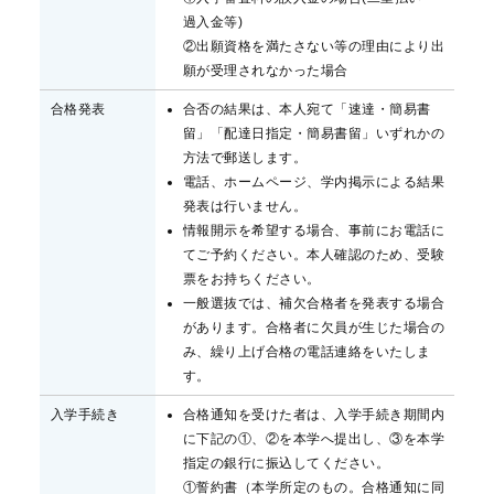
過入金等)
②出願資格を満たさない等の理由により出
願が受理されなかった場合
合格発表
合否の結果は、本人宛て「速達・簡易書
留」「配達日指定・簡易書留」いずれかの
方法で郵送します。
電話、ホームページ、学内掲示による結果
発表は行いません。
情報開示を希望する場合、事前にお電話に
てご予約ください。本人確認のため、受験
票をお持ちください。
一般選抜では、補欠合格者を発表する場合
があります。合格者に欠員が生じた場合の
み、繰り上げ合格の電話連絡をいたしま
す。
入学手続き
合格通知を受けた者は、入学手続き期間内
に下記の①、②を本学へ提出し、③を本学
指定の銀行に振込してください。
①誓約書（本学所定のもの。合格通知に同