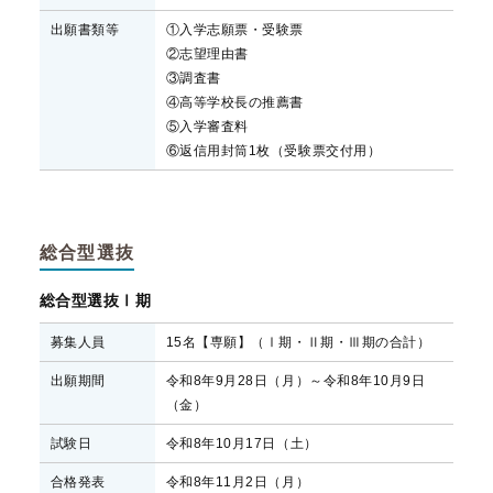
出願書類等
①入学志願票・受験票
②志望理由書
③調査書
④高等学校長の推薦書
⑤入学審査料
⑥返信用封筒1枚（受験票交付用）
総合型選抜
総合型選抜Ⅰ期
募集人員
15名【専願】（Ⅰ期・Ⅱ期・Ⅲ期の合計）
出願期間
令和8年9月28日（月）～令和8年10月9日
（金）
試験日
令和8年10月17日（土）
合格発表
令和8年11月2日（月）