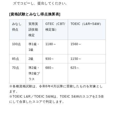
ズでコピーし、提出してください。
[資格試験とみなし得点換算表]
みなし
実用英
GTEC（CBT/
TOEIC（L&R+S&W）
得点
語技能
検定版）
検定
100点
準1級・
1180～
1560～
1級
85点
2級
930～
1150～
70点
準2級・
680～
625～
準2級プ
ラス
※各種資格試験は、令和6年4月以降に受験したものを対象とし
ます。
※TOEIC L&R／TOEIC S&Wは、TOEIC S&Wのスコアを2.5倍
にして合算したスコアで判定します。