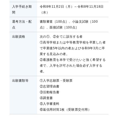
入学手続き期
令和8年11月2日（月）～令和8年11月18日
間
（水）
選考方法・配
書類審査［100点］、小論文試験［100
点
点］、面接試験［100点］
出願資格
次の①、②全てに該当する者
①高等学校または中等教育学校を卒業した者
で卒業後5年以内の者および令和9年3月に卒
業する見込みの者。
②看護教育を本学で受けたいと強く希望する
者で、入学を許可された場合必ず入学する
者。
出願書類等
①入学志願票・受験票
②志望理由書
③活動報告書
④調査書
⑤入学審査料
⑥返信用封筒1枚（受験票交付用）