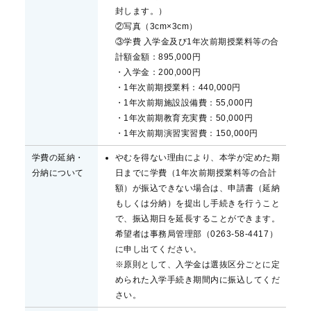
封します。）
②写真（3cm×3cm）
③学費 入学金及び1年次前期授業料等の合
計額金額：895,000円
・入学金：200,000円
・1年次前期授業料：440,000円
・1年次前期施設設備費：55,000円
・1年次前期教育充実費：50,000円
・1年次前期演習実習費：150,000円
学費の延納・
やむを得ない理由により、本学が定めた期
分納について
日までに学費（1年次前期授業料等の合計
額）が振込できない場合は、申請書（延納
もしくは分納）を提出し手続きを行うこと
で、振込期日を延長することができます。
希望者は事務局管理部（0263-58-4417）
に申し出てください。
※原則として、入学金は選抜区分ごとに定
められた入学手続き期間内に振込してくだ
さい。