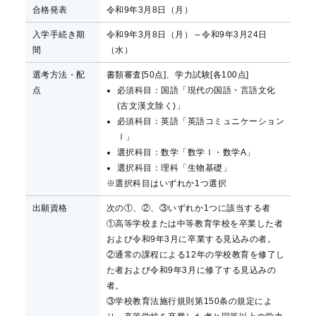
合格発表
令和9年3月8日（月）
入学手続き期
令和9年3月8日（月）～令和9年3月24日
間
（水）
選考方法・配
書類審査[50点]、学力試験[各100点]
点
必須科目：国語「現代の国語・言語文化
(古文漢文除く)」
必須科目：英語「英語コミュニケーション
Ⅰ」
選択科目：数学「数学Ⅰ・数学A」
選択科目：理科「生物基礎」
※選択科目はいずれか1つ選択
出願資格
次の①、②、③いずれか1つに該当する者
①高等学校または中等教育学校を卒業した者
および令和9年3月に卒業する見込みの者。
②通常の課程による12年の学校教育を修了し
た者および令和9年3月に修了する見込みの
者。
③学校教育法施行規則第150条の規定によ