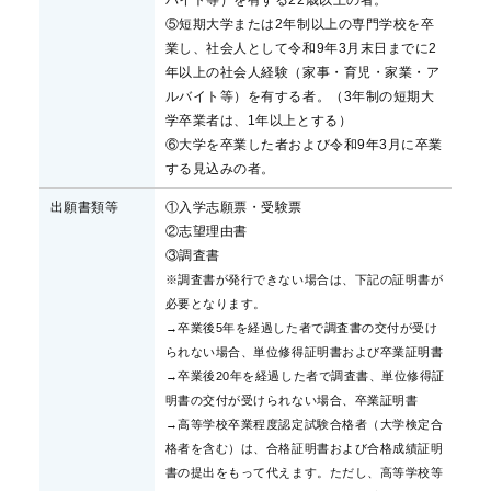
バイト等）を有する22歳以上の者。
⑤短期大学または2年制以上の専門学校を卒
業し、社会人として令和9年3月末日までに2
年以上の社会人経験（家事・育児・家業・ア
ルバイト等）を有する者。（3年制の短期大
学卒業者は、1年以上とする）
⑥大学を卒業した者および令和9年3月に卒業
する見込みの者。
出願書類等
①入学志願票・受験票
②志望理由書
③調査書
※調査書が発行できない場合は、下記の証明書が
必要となります。
→卒業後5年を経過した者で調査書の交付が受け
られない場合、単位修得証明書および卒業証明書
→卒業後20年を経過した者で調査書、単位修得証
明書の交付が受けられない場合、卒業証明書
→高等学校卒業程度認定試験合格者（大学検定合
格者を含む）は、合格証明書および合格成績証明
書の提出をもって代えます。ただし、高等学校等