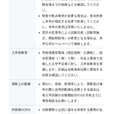
験会場までの経路などを確認してくださ
い。
軽食や飲み物等が必要な場合は、各自持参
し本学が指定する自席で飲食してくださ
い。本学の食堂は営業いたしません。
荒天や災害等により試験日程（試験実施
日、開始時刻等）が変更となる場合は、本
学公式ホームページで連絡します。
入学前教育
学校推薦型選抜（指定校制・公募制）、総
合型選抜（Ⅰ期・Ⅱ期）、社会人選抜で合
格した入学予定者に対し、入学前教育を実
施します。詳細は合格発表以降に通知する
内容を確認してください。
受験上の配慮
障がい、疾病、怪我等により、受験及び修
学の際に合理的配慮を必要とする場合は、
各入学試験の出願開始日の1か月前までに
事前相談をお願いします。
外国籍の方の
出願書類とは別に提出を依頼する書類があ