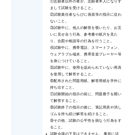
①志願者以外の者が、志願者本人になりす
まして試験を受けること。
②試験責任者ならびに係員等の指示に従わ
ないこと。
③試験中に、他人の解答を覗いたり、お互
いに見せ合う行為、参考書や紙片を見た
り、合図や相談等の行為を行うこと。
④試験中に、携帯電話、スマートフォン、
ウェアラブル端末、携帯音楽プレーヤー等
を身につけていること。
⑤試験中に、使用を認められていない用具
を使用して解答すること。
⑥配布された問題用紙、解答用紙を学外に
持ち出すこと。
⑦試験開始の指示の前に、問題冊子を開い
て解答すること。
⑧試験終了の指示の後に、筆記用具や消し
ゴムを持ち続け解答を続けること。
⑨その他、試験の公平性を損なう行為をす
ること。
試験会場の下見はできません。 事前に試