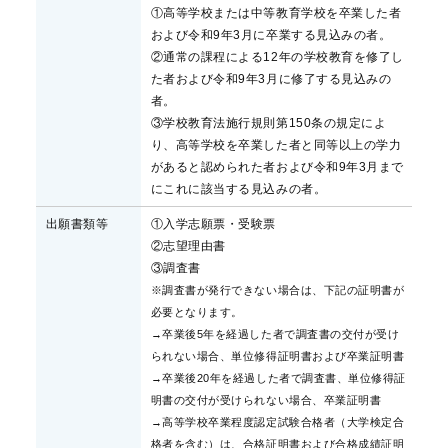
①高等学校または中等教育学校を卒業した者
および令和9年3月に卒業する見込みの者。
②通常の課程による12年の学校教育を修了し
た者および令和9年3月に修了する見込みの
者。
③学校教育法施行規則第150条の規定によ
り、高等学校を卒業した者と同等以上の学力
があると認められた者および令和9年3月まで
にこれに該当する見込みの者。
出願書類等
①入学志願票・受験票
②志望理由書
③調査書
※調査書が発行できない場合は、下記の証明書が
必要となります。
→卒業後5年を経過した者で調査書の交付が受け
られない場合、単位修得証明書および卒業証明書
→卒業後20年を経過した者で調査書、単位修得証
明書の交付が受けられない場合、卒業証明書
→高等学校卒業程度認定試験合格者（大学検定合
格者を含む）は、合格証明書および合格成績証明