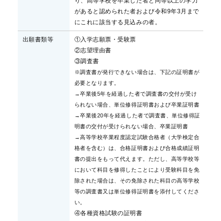
り、高等学校を卒業した者と同等以上の学力
があると認められた者および令和9年3月まで
にこれに該当する見込みの者。
出願書類等
①入学志願票・受験票
②志望理由書
③調査書
※調査書が発行できない場合は、下記の証明書が
必要となります。
→卒業後5年を経過した者で調査書の交付が受け
られない場合、単位修得証明書および卒業証明書
→卒業後20年を経過した者で調査書、単位修得証
明書の交付が受けられない場合、卒業証明書
→高等学校卒業程度認定試験合格者（大学検定合
格者を含む）は、合格証明書および合格成績証明
書の提出をもって代えます。ただし、高等学校等
において科目を修得したことにより受験科目を免
除された場合は、その免除された科目の高等学校
等の調査書又は単位修得証明書を添付してくださ
い。
④各種資格試験の証明書