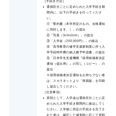
［手続き方法］
選抜区分ごとに定められた入学手続き期
間内に、以下の手続きを行ってくださ
い。
①「誓約書（本学所定のもの。合格通知
に同封します。）」の提出
②「写真（3cmx3cm）」の提出
③「入学金（200,000円）」の振込
④「高等教育の修学支援新制度に伴う入
学手続時学費の納入猶予申請書」の提出
⑤「日本学生支援機構『採用候補者決定
通知（提出用）』の写し（コピー）」の
提出
※採用候補者決定通知をお持ちでない者
は、スカラネットより「簡易版」を印刷
し提出してください。
［注意事項］
原則として、入学金は選抜区分ごとに定
められた入学手続き期間内に振込してく
ださい。入学後に所定の手続きを完了さ
れた者は、確定した減免額に応じて差額