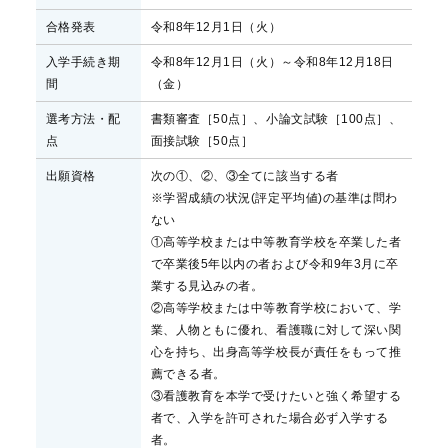
合格発表
令和8年12月1日（火）
入学手続き期
令和8年12月1日（火）～令和8年12月18日
間
（金）
選考方法・配
書類審査［50点］、小論文試験［100点］、
点
面接試験［50点］
出願資格
次の①、②、③全てに該当する者
※学習成績の状況(評定平均値)の基準は問わ
ない
①高等学校または中等教育学校を卒業した者
で卒業後5年以内の者および令和9年3月に卒
業する見込みの者。
②高等学校または中等教育学校において、学
業、人物ともに優れ、看護職に対して深い関
心を持ち、出身高等学校長が責任をもって推
薦できる者。
③看護教育を本学で受けたいと強く希望する
者で、入学を許可された場合必ず入学する
者。