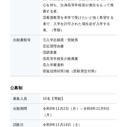
心を持ち、出身高等学校長が責任をもって推
薦する者。
③看護教育を本学で受けたいと強く希望する
者で、入学を許可された場合必ず入学する
者。（専願）
出願書類等
①入学志願票・受験票
②志望理由書
③調査書
④高等学校長の推薦書
⑤入学審査料
⑥返信用封筒1枚（受験票交付用）
公募制
募集人員
10名【専願】
出願期間
令和8年11月2日（月）～令和8年11月9日
（月）
試験日
令和8年11月14日（土）