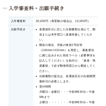
入学審査料・出願手続き
入学審査料
30,000円（再受験の場合は、10,000円）
出願手続き
各選抜区分に応じた出願書類を揃えて、郵
送または本学窓口へ直接持参してくださ
い。
郵送の場合、市販の角形2号封筒
（240mm×332mm）を用意し、募集要項
に綴じ込みされた宛名ラベル（必要事項を
記入してください）を貼付け、「速達・簡
易書留」で必ず郵便局窓口から郵送してく
ださい。
出願書類の提出は、各選抜区分の出願期間
最終日の必着とします。
受付時間
月曜日～金曜日・・・午前8時30分～午後
5時まで
土曜日・・・・・・・午前8時30分～午後