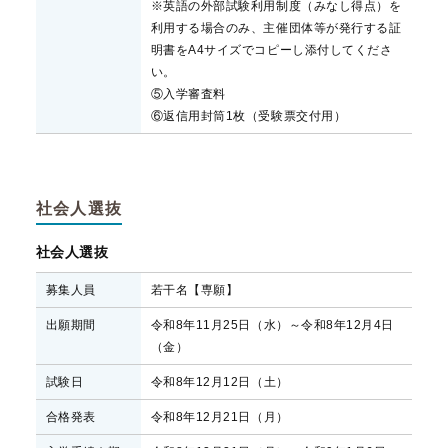
※英語の外部試験利用制度（みなし得点）を
利用する場合のみ、主催団体等が発行する証
明書をA4サイズでコピーし添付してくださ
い。
⑤入学審査料
⑥返信用封筒1枚（受験票交付用）
社会人選抜
社会人選抜
募集人員
若干名【専願】
出願期間
令和8年11月25日（水）～令和8年12月4日
（金）
試験日
令和8年12月12日（土）
合格発表
令和8年12月21日（月）