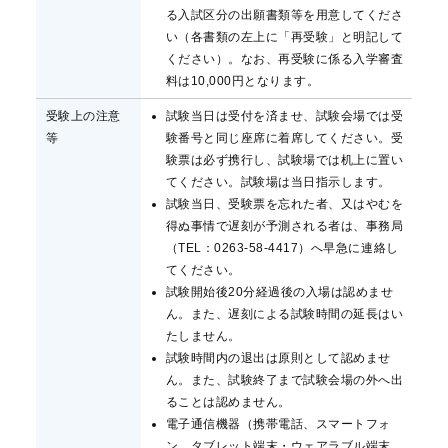
る入試区分の出願書類等を用意してくださ
い（各書類の左上に「再受験」と明記して
ください）。なお、再受験に係る入学審査
料は10,000円となります。
受験上の注意
試験当日は受付を済ませ、試験会場では受
等
験番号と同じ座席に着席してください。受
験票は必ず携行し、試験場では机上に置い
てください。試験場は当日指示します。
試験当日、受験票を忘れた者、又はやむを
得ぬ事情で遅刻が予測される者は、事務局
（TEL：0263-58-4417）へ早急に連絡し
てください。
試験開始後20分経過後の入場は認めませ
ん。また、遅刻による試験時間の延長はい
たしません。
試験時間内の退出は原則として認めませ
ん。また、試験終了まで試験会場の外へ出
ることは認めません。
電子通信機器（携帯電話、スマートフォ
ン、タブレット端末・ウェアラブル端末