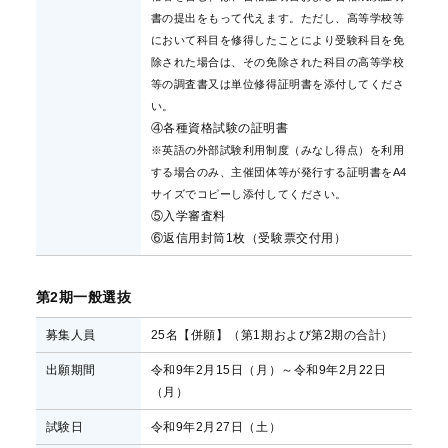
書の提出をもって代えます。ただし、高等学校等
において科目を修得したことにより受験科目を免
除された場合は、その免除された科目の高等学校
等の調査書又は単位修得証明書を添付してくださ
い。
④各種資格試験の証明書
※英語の外部試験利用制度（みなし得点）を利用
する場合のみ、主催団体等が発行する証明書をA4
サイズでコピーし添付してください。
⑤入学審査料
⑥返信用封筒1枚（受験票交付用）
第2期一般選抜
募集人員
25名【併願】（第1期および第2期の合計）
出願期間
令和9年2月15日（月）～令和9年2月22日
（月）
試験日
令和9年2月27日（土）