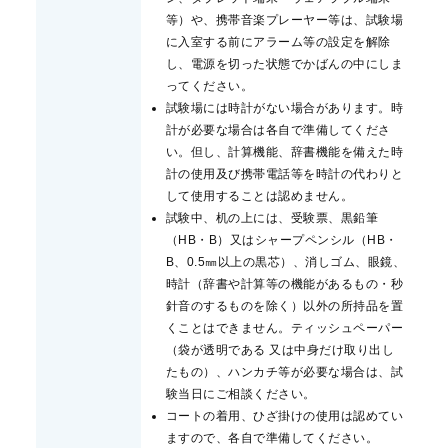
等）や、携帯音楽プレーヤー等は、試験場
に入室する前にアラーム等の設定を解除
し、電源を切った状態でかばんの中にしま
ってください。
試験場には時計がない場合があります。時
計が必要な場合は各自で準備してくださ
い。但し、計算機能、辞書機能を備えた時
計の使用及び携帯電話等を時計の代わりと
して使用することは認めません。
試験中、机の上には、受験票、黒鉛筆
（HB・B）又はシャープペンシル（HB・
B、0.5㎜以上の黒芯）、消しゴム、眼鏡、
時計（辞書や計算等の機能があるもの・秒
針音のするものを除く）以外の所持品を置
くことはできません。ティッシュペーパー
（袋が透明である 又は中身だけ取り出し
たもの）、ハンカチ等が必要な場合は、試
験当日にご相談ください。
コートの着用、ひざ掛けの使用は認めてい
ますので、各自で準備してください。