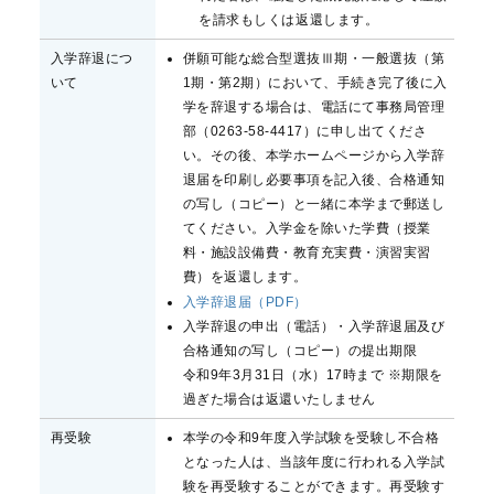
を請求もしくは返還します。
入学辞退につ
併願可能な総合型選抜Ⅲ期・一般選抜（第
いて
1期・第2期）において、手続き完了後に入
学を辞退する場合は、電話にて事務局管理
部（0263-58-4417）に申し出てくださ
い。その後、本学ホームページから入学辞
退届を印刷し必要事項を記入後、合格通知
の写し（コピー）と一緒に本学まで郵送し
てください。入学金を除いた学費（授業
料・施設設備費・教育充実費・演習実習
費）を返還します。
入学辞退届（PDF）
入学辞退の申出（電話）・入学辞退届及び
合格通知の写し（コピー）の提出期限
令和9年3月31日（水）17時まで ※期限を
過ぎた場合は返還いたしません
再受験
本学の令和9年度入学試験を受験し不合格
となった人は、当該年度に行われる入学試
験を再受験することができます。再受験す