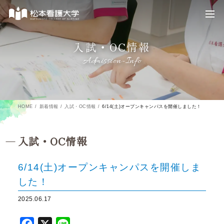
入試・OC情報
Admission-Info
HOME
新着情報
入試・OC情報
6/14(土)オープンキャンパスを開催しました！
入試・OC情報
6/14(土)オープンキャンパスを開催しま
した！
2025.06.17
F
X
L