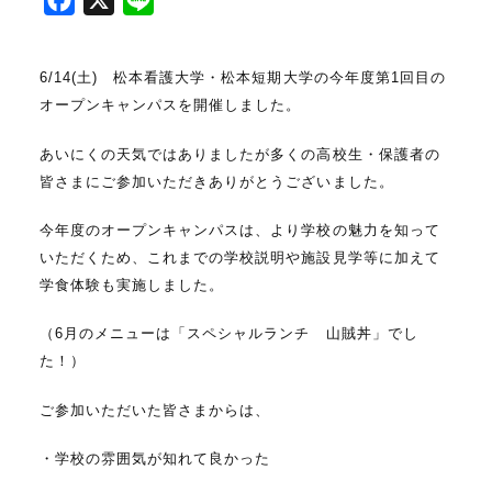
a
i
c
n
6/14(土) 松本看護大学・松本短期大学の今年度第1回目の
e
e
オープンキャンパスを開催しました。
b
o
あいにくの天気ではありましたが多くの高校生・保護者の
皆さまにご参加いただきありがとうございました。
o
k
今年度のオープンキャンパスは、より学校の魅力を知って
いただくため、これまでの学校説明や施設見学等に加えて
学食体験も実施しました。
（6月のメニューは「スペシャルランチ 山賊丼」でし
た！）
ご参加いただいた皆さまからは、
・学校の雰囲気が知れて良かった