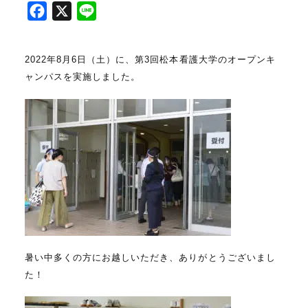
F
X
L
a
i
c
n
2022年8月6日（土）に、第3回松本看護大学のオープンキ
e
e
ャンパスを実施しました。
b
o
o
k
暑い中多くの方にお越しいただき、ありがとうございまし
た！