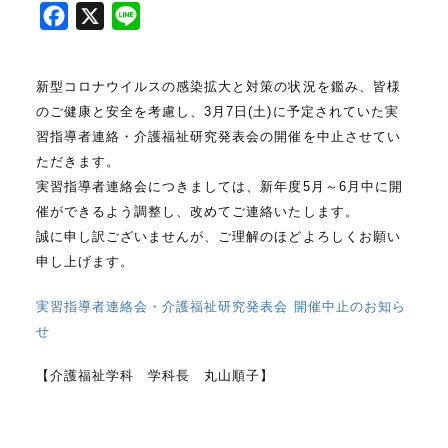
F
X
L
a
i
c
n
新型コロナウイルスの感染拡大と対策の状況を鑑み、皆様
e
e
のご健康と安全を考慮し、3月7日(土)に予定されていた実
b
習指導者連絡・介護福祉研究発表会の開催を中止させてい
o
ただきます。
o
実習指導者連絡会につきましては、新年度5月～6月中に開
k
催ができるよう調整し、改めてご連絡いたします。
誠に申し訳ございませんが、ご理解のほどよろしくお願い
申し上げます。
実習指導者連絡会・介護福祉研究発表会 開催中止のお知ら
せ
【介護福祉学科 学科長 丸山順子】