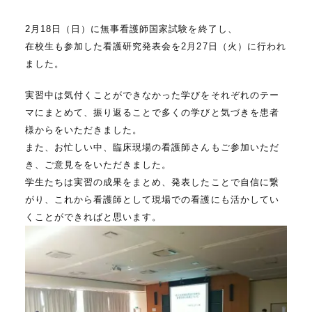
c
n
2月18日（日）に無事看護師国家試験を終了し、
e
e
在校生も参加した看護研究発表会を2月27日（火）に行われ
b
ました。
o
実習中は気付くことができなかった学びをそれぞれのテー
o
マにまとめて、振り返ることで多くの学びと気づきを患者
k
様からをいただきました。
また、お忙しい中、臨床現場の看護師さんもご参加いただ
き、ご意見ををいただきました。
学生たちは実習の成果をまとめ、発表したことで自信に繋
がり、これから看護師として現場での看護にも活かしてい
くことができればと思います。