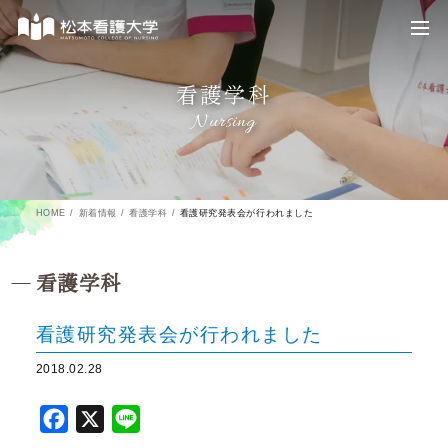
看護学科
Nursing
HOME
新着情報
看護学科
看護研究発表会が行われました
看護学科
看護研究発表会が行われました
2018.02.28
F
X
L
a
i