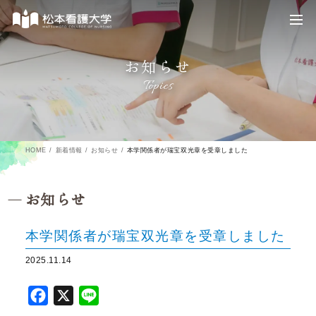
お知らせ
Topics
HOME
新着情報
お知らせ
本学関係者が瑞宝双光章を受章しました
お知らせ
本学関係者が瑞宝双光章を受章しました
2025.11.14
F
X
L
a
i