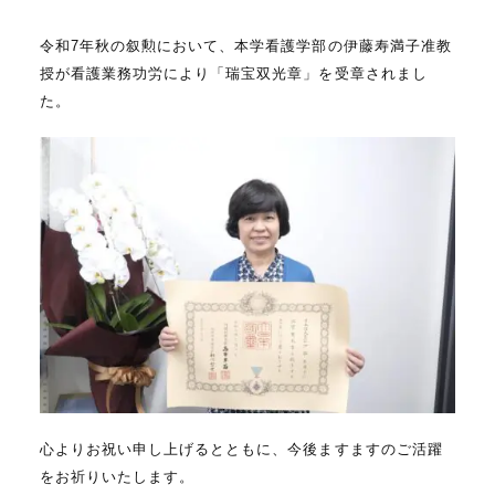
c
n
令和7年秋の叙勲において、本学看護学部の伊藤寿満子准教
e
e
授が看護業務功労により「瑞宝双光章」を受章されまし
b
た。
o
o
k
心よりお祝い申し上げるとともに、今後ますますのご活躍
をお祈りいたします。