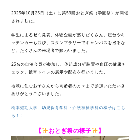
c
n
2025年10月25日（土）に第53回おとぎ祭（学園祭）が開催
e
e
されました。
b
o
学生によるゼミ発表、体験企画が盛りだくさん。屋台やキ
ッチンカーも並び、スタンプラリーでキャンパスを巡るな
o
ど、たくさんの来場者で賑わいました。
k
25名の自治会員が参加し、体組成分析装置や血圧の健康チ
ェック、携帯トイレの展示や配布を行いました。
地域に住むお子さんから高齢者の方々まで参加いただいき
ありがとうございました。
松本短期大学 幼児保育学科・介護福祉学科の様子はこち
ら！！
【
おとぎ祭の様子
】